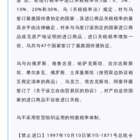
5
0
5%
放”类。在现行税率中进口关税税率分
级：
、
、
10%
20%
30%
、
和
。乌《关税税率法》规定，对与乌
签订最惠国待遇协定的国家，其进口商品关税税率的最
高水平由法律确定，对未与乌签订该协定的国家进口商
品或无原产地证明的进口商品，进口关税税率增加一
47
倍。乌共与
个国家签订了最惠国待遇协定。
乌与白俄罗斯、格鲁吉亚、哈萨克斯坦、吉尔吉斯斯
坦、摩尔多瓦、俄罗斯、土库曼斯坦（按照双边协议相
互商定清单的商品）、乌克兰、塔吉克斯坦、阿塞拜疆
签订了《关于设立自由贸易区的协议》，对产自这些国
家的进口商品不征收进口关税。
乌不采用世贸组织运用的特惠税率体制。
1997
10
10
-1871
【禁止进口】
年
月
日第УП
号总统令