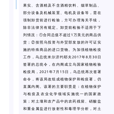
果实、含酒精及不含酒精饮料、烟草制品、
部分设备及机械装置、电机及设备等，需在
强制卸货前进行检验，方可办理海关手续，
除非法律另有规定。卸货前检验不适用于下
1
列情况：①合同总值不超过
万美元的商品供
货；②按照乌投资与外贸部发放的许可证实
施的特殊商品的进口货物。为加强植物检疫
2017
8
30
工作，乌总统米尔济约耶夫
年
月
日
签署的总统令，在内阁成立乌国家植物检验
2021
7
15
检疫局，
年
月
日，乌总统再次签署
命令，将该局改组成植物保护和检疫署，仍
直属内阁。该署的主要职责是：在植物保护
与检疫及农业化学领域实施统一的国家政
策；对土壤和农产品中的农药残留、硝酸盐
和重金属盐进行放射性和毒理学分析，对土