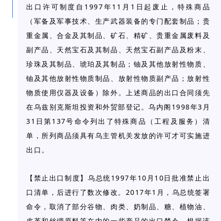
1997
11
1
出口许可制度自
年
月
日起废止，特殊商品
（军备及军事技术、生产武器装备的专门配套制品；贵
重金属、合金及其制品、矿石、精矿、贵重金属废料及
副产品、天然宝石及其制品、天然宝石副产品及粉末、
珍珠及其制品、琥珀及其制品；铀及其他放射性物质、
铀及其他放射性物质制品、放射性物质副产品；放射性
物质使用仪器及设备）除外。上述商品的出口合同须先
1998
3
在乌兹别克斯坦投资和外贸部登记。乌内阁
年
月
31
137
日第
号命令列出了特殊商品（工程及服务）清
单，所列商品须具有乌主管机关发放的许可才可实施进
出口。
1997
10
10
【禁止出口制度】乌总统
年
月
日批准禁止出
2017
1
口清单，后进行了数次修改。
年
月，乌总统签署
命令，取消了部分谷物、肉类、奶制品、糖、植物油、