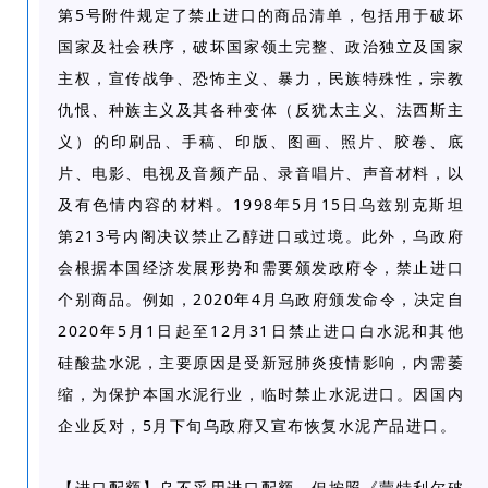
5
第
号附件规定了禁止进口的商品清单，包括用于破坏
国家及社会秩序，破坏国家领土完整、政治独立及国家
主权，宣传战争、恐怖主义、暴力，民族特殊性，宗教
仇恨、种族主义及其各种变体（反犹太主义、法西斯主
义）的印刷品、手稿、印版、图画、照片、胶卷、底
片、电影、电视及音频产品、录音唱片、声音材料，以
1998
5
15
及有色情内容的材料。
年
月
日乌兹别克斯坦
213
第
号内阁决议禁止乙醇进口或过境。此外，乌政府
会根据本国经济发展形势和需要颁发政府令，禁止进口
2020
4
个别商品。例如，
年
月乌政府颁发命令，决定自
2020
5
1
12
31
年
月
日起至
月
日禁止进口白水泥和其他
硅酸盐水泥，主要原因是受新冠肺炎疫情影响，内需萎
缩，为保护本国水泥行业，临时禁止水泥进口。因国内
5
企业反对，
月下旬乌政府又宣布恢复水泥产品进口。