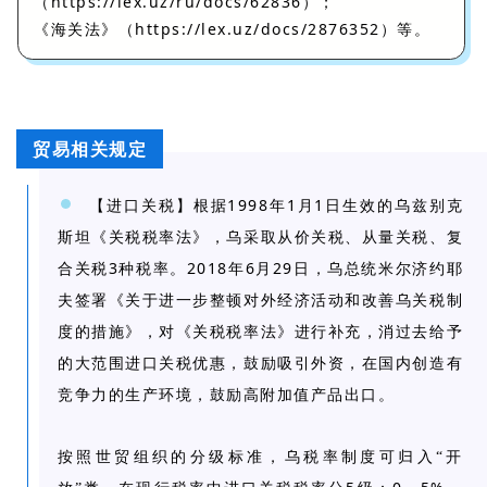
https://lex.uz/ru/docs/62836
（
）；
https://lex.uz/docs/2876352
《海关法》（
）等。
贸易相关规定
1998
1
1
【进口关税】根据
年
月
日生效的乌兹别克
斯坦《关税税率法》，乌采取从价关税、从量关税、复
3
2018
6
29
合关税
种税率。
年
月
日，乌总统米尔济约耶
夫签署《关于进一步整顿对外经济活动和改善乌关税制
度的措施》，对《关税税率法》进行补充，消过去给予
的大范围进口关税优惠，鼓励吸引外资，在国内创造有
竞争力的生产环境，鼓励高附加值产品出口。
按照世贸组织的分级标准，乌税率制度可归入“开