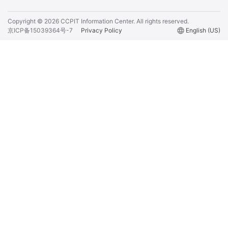
Copyright ©
2026
CCPIT Information Center.
All rights reserved.
京ICP备15039364号-7
Privacy Policy
language
English (US)