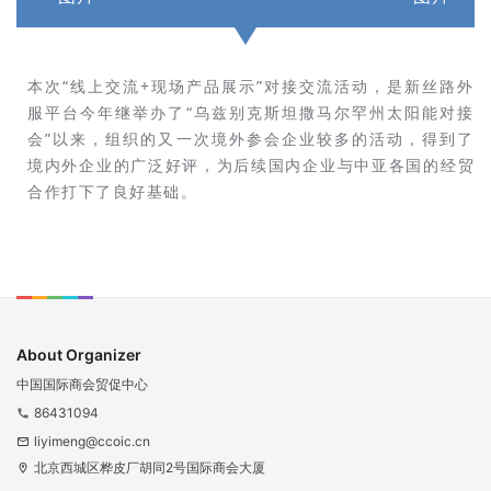
本次“线上交流+现场产品展示”对接交流活动，是新丝路外
服平台今年继举办了“乌兹别克斯坦撒马尔罕州太阳能对接
会”以来，组织的又一次境外参会企业较多的活动，得到了
境内外企业的广泛好评，为后续国内企业与中亚各国的经贸
合作打下了良好基础。
About Organizer
中国国际商会贸促中心
86431094
phone
liyimeng@ccoic.cn
email
北京西城区桦皮厂胡同2号国际商会大厦
location_on