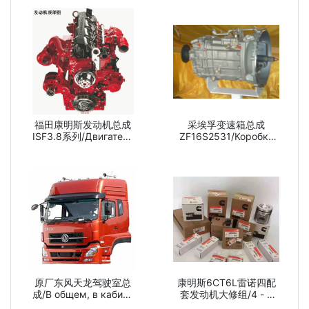
福田康明斯发动机总成
采埃孚变速箱总成
ISF3.8系列/Двигатель
ZF16S2531/Коробка
fujita commines в
передач цеефа в
целом состоит из
целом состоит из
ISF3.8 серии
ZF16S2531
原厂东风天龙驾驶室总
康明斯6CT6L雷诺四配
成/В общем, в кабине
套发动机大修组/4 - х
тяньлун на восточном
комплексная