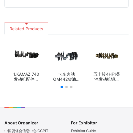
ветреном заводе
ремонтная группа из
каммингса 6CT6L
renault
Related Products
1.KAMAZ 740
卡车奔驰
五十铃4HF1柴
发动机配件曲
OM442柴油发
油发动机锻钢
轴/KAMAZ
动机锻钢球铁
球铁冲程曲
740 Engine
曲轴/Truck
轴/Truck
Part
Diesel Engine
Diesel Engine
Crankshaft/
Parts Diesel
Parts Stroke
КАМАЗ 740
Forged Steel
Forged Steel
Деталь
or Casting
or Casting
двигателя
Nodular Iron
Nodular Iron
Коленчатый
crankshaft for
crankshaft for
About Organizer
For Exhibitor
вал
Mercedes
Isuzu 4HF1
Benz OM442
中国贸促会信息中心 CCPIT
Exhibitor Guide