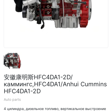
安徽康明斯HFC4DA1-2D/
каммингс,HFC4DA1/Anhui Cummins
HFC4DA1-2D
Auto parts
4 цилиндра, дизельное топливо, вертикальное выстроение