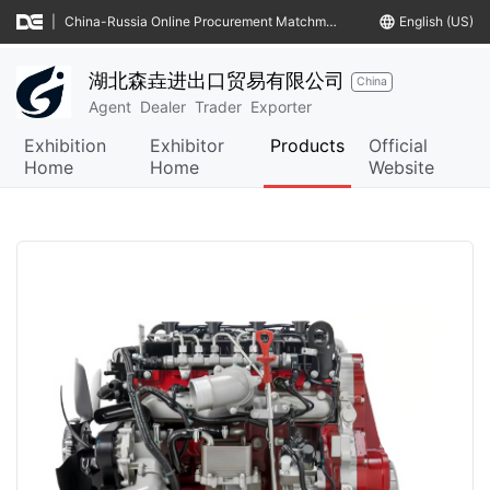
|
China-Russia Online Procurement Matchmaking Meeting
language
English (US)
湖北森垚进出口贸易有限公司
China
Agent
Dealer
Trader
Exporter
Exhibition
Exhibitor
Products
Official
Home
Home
Website