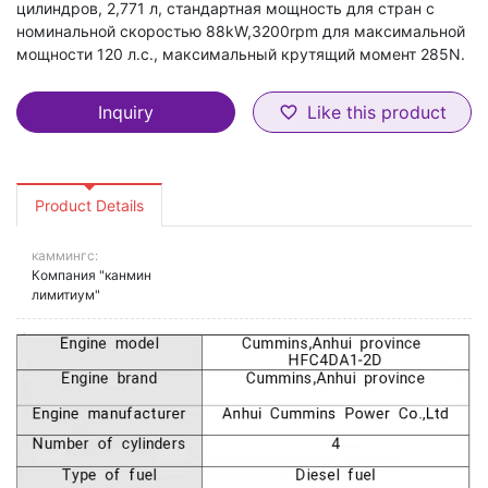
цилиндров, 2,771 л, стандартная мощность для стран с
номинальной скоростью 88kW,3200rpm для максимальной
мощности 120 л.с., максимальный крутящий момент 285N.
Inquiry
Like this product
favorite_border
Product Details
каммингс:
Компания "канмин
лимитиум"