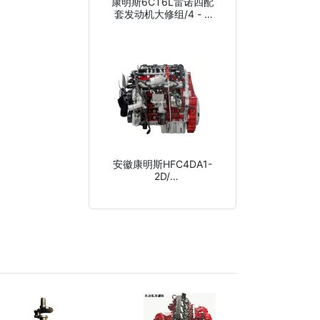
康明斯6CT6L雷诺四配
套发动机大修组/4 - х
комплексная
ремонтная группа из
каммингса 6CT6L
renault
安徽康明斯HFC4DA1-
2D/
каммингс,HFC4DA1/Anhui
Cummins HFC4DA1-2D