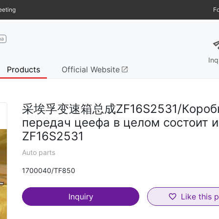
eeting
Fo
s
na
Inq
Products
Official Website
open_in_new
采埃孚变速箱总成ZF16S2531/Короб
передач цеефа в целом состоит и
ZF16S2531
Auto parts
1700040/TF850
Inquiry
Like this 
favorite_border