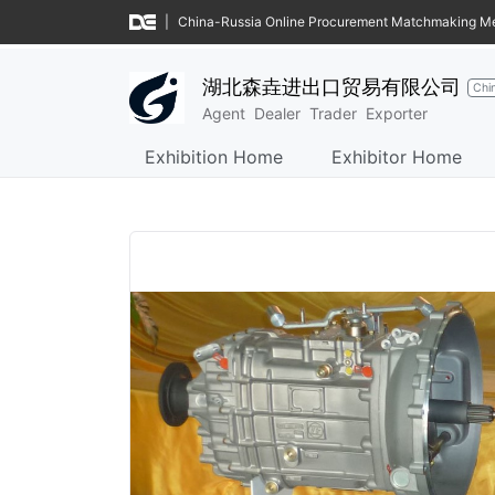
|
China-Russia Online Procurement Matchmaking M
湖北森垚进出口贸易有限公司
Chi
Agent
Dealer
Trader
Exporter
Exhibition Home
Exhibitor Home