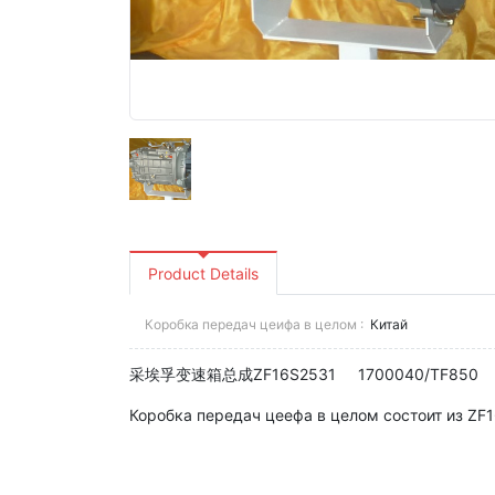
Product Details
Коробка передач цеифа в целом :
Китай
采埃孚变速箱总成ZF16S2531 1700040/TF850
Коробка передач цеефа в целом состоит из ZF