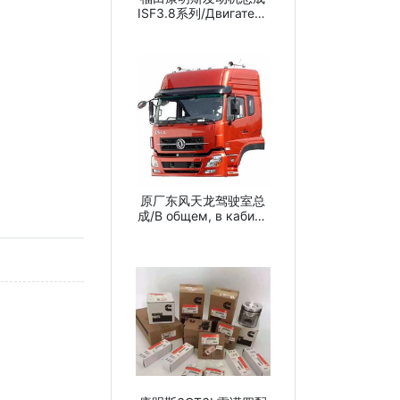
ISF3.8系列/Двигатель
fujita commines в
целом состоит из
ISF3.8 серии
原厂东风天龙驾驶室总
成/В общем, в кабине
тяньлун на
восточном ветреном
заводе