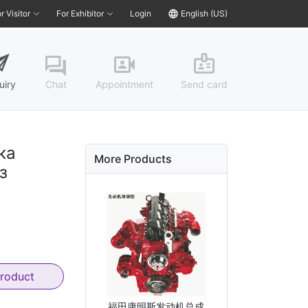
r Visitor
For Exhibitor
Login
language
English (US)
end
badge
video_camera_front
question_answer
uiry
Chat
Appointment
Send card
ка
More Products
з
product
福田康明斯发动机总成