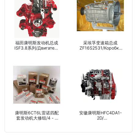
福田康明斯发动机总成
采埃孚变速箱总成
ISF3.8系列/Двигатель
ZF16S2531/Коробка
fujita commines в
передач цеефа в
целом состоит из
целом состоит из
ISF3.8 серии
ZF16S2531
康明斯6CT6L雷诺四配
安徽康明斯HFC4DA1-
套发动机大修组/4 - х
2D/
комплексная
каммингс,HFC4DA1/Anhui
ремонтная группа из
Cummins HFC4DA1-2D
каммингса 6CT6L