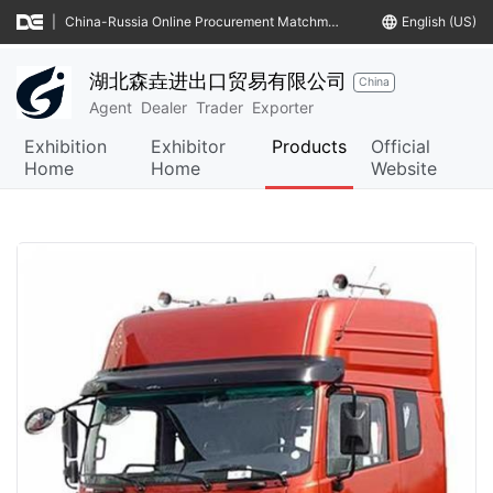
|
China-Russia Online Procurement Matchmaking Meeting
language
English (US)
湖北森垚进出口贸易有限公司
China
Agent
Dealer
Trader
Exporter
Exhibition
Exhibitor
Products
Official
Home
Home
Website