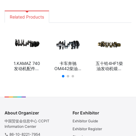
renault
Related Products
1.KAMAZ 740
卡车奔驰
五十铃4HF1柴
发动机配件曲
OM442柴油发
油发动机锻钢
轴/KAMAZ
动机锻钢球铁
球铁冲程曲
740 Engine
曲轴/Truck
轴/Truck
Part
Diesel Engine
Diesel Engine
Crankshaft/
Parts Diesel
Parts Stroke
КАМАЗ 740
Forged Steel
Forged Steel
Деталь
or Casting
or Casting
двигателя
Nodular Iron
Nodular Iron
Коленчатый
crankshaft for
crankshaft for
About Organizer
For Exhibitor
вал
Mercedes
Isuzu 4HF1
Benz OM442
中国贸促会信息中心 CCPIT
Exhibitor Guide
Information Center
Exhibitor Register
86-10-8221-7954
phone