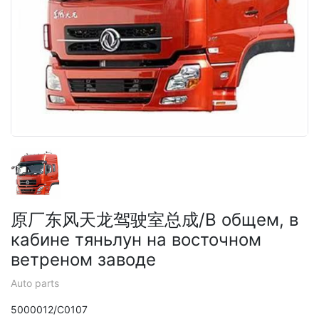
原厂东风天龙驾驶室总成/В общем, в
кабине тяньлун на восточном
ветреном заводе
Auto parts
5000012/C0107