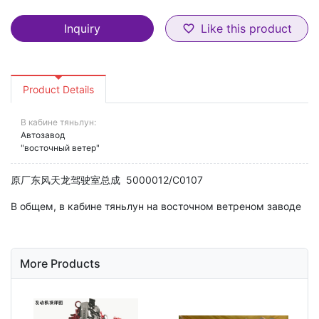
Inquiry
Like this product
favorite_border
Product Details
В кабине тяньлун:
Автозавод
"восточный ветер"
原厂东风天龙驾驶室总成 5000012/C0107
В общем, в кабине тяньлун на восточном ветреном заводе
More Products